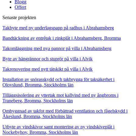
Blogg
Offert
Senaste projekten
Takbyte med ny underlagspapp på radhus i Abrahamsberg
Bandtäckning av entrétak i zinkplåt i Abrahamsberg, Bromma
Takomläggning med nya pannor på villa i Abrahamsberg
Byte av hängrännor och stuprör på villa i Alvik
Takrenovering med nytt tätskikt på villa i Alvik
Installation av snörasskydd och takbrygga för taksäkerhet i
Olovslund, Bromma, Stockholms län
Tilläggsisolering av yttertak mot kallvind med ny ångbroms i
Traneberg, Bromma, Stockholms län
Ombyggnad av takfot med förbättrad ventilation och fågelskydd i
Åkeslund, Bromma, Stockholms län
Utbyte av vindskivor samt montering av ny vindskiveplåt i
Nockebyhov, Bromma, Stockholms län