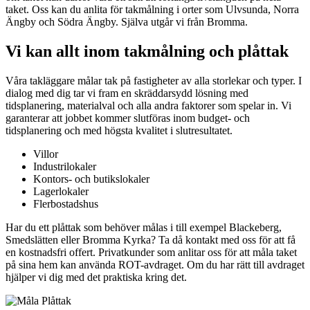
taket. Oss kan du anlita för takmålning i orter som Ulvsunda, Norra
Ängby och Södra Ängby. Själva utgår vi från Bromma.
Vi kan allt inom takmålning och plåttak
Våra takläggare målar tak på fastigheter av alla storlekar och typer. I
dialog med dig tar vi fram en skräddarsydd lösning med
tidsplanering, materialval och alla andra faktorer som spelar in. Vi
garanterar att jobbet kommer slutföras inom budget- och
tidsplanering och med högsta kvalitet i slutresultatet.
Villor
Industrilokaler
Kontors- och butikslokaler
Lagerlokaler
Flerbostadshus
Har du ett plåttak som behöver målas i till exempel Blackeberg,
Smedslätten eller Bromma Kyrka? Ta då kontakt med oss för att få
en kostnadsfri offert. Privatkunder som anlitar oss för att måla taket
på sina hem kan använda ROT-avdraget. Om du har rätt till avdraget
hjälper vi dig med det praktiska kring det.