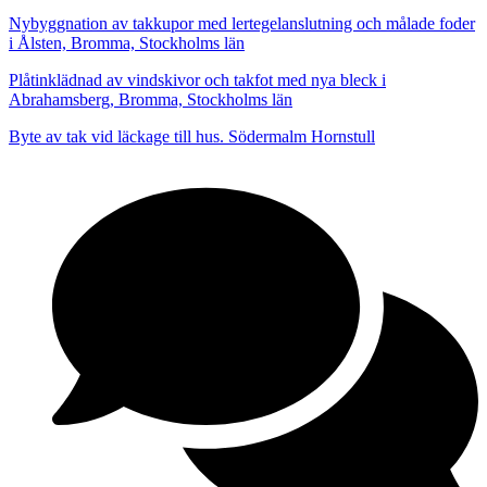
Nybyggnation av takkupor med lertegelanslutning och målade foder
i Ålsten, Bromma, Stockholms län
Plåtinklädnad av vindskivor och takfot med nya bleck i
Abrahamsberg, Bromma, Stockholms län
Byte av tak vid läckage till hus. Södermalm Hornstull