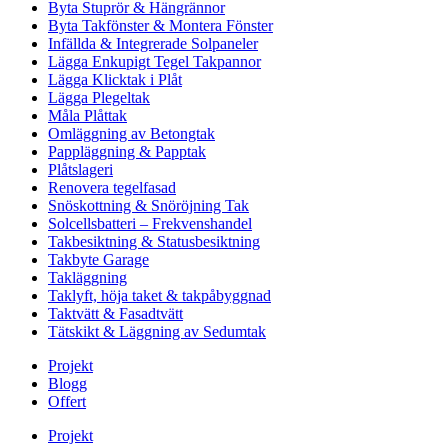
Byta Stuprör & Hängrännor
Byta Takfönster & Montera Fönster
Infällda & Integrerade Solpaneler
Lägga Enkupigt Tegel Takpannor
Lägga Klicktak i Plåt
Lägga Plegeltak
Måla Plåttak
Omläggning av Betongtak
Pappläggning & Papptak
Plåtslageri
Renovera tegelfasad
Snöskottning & Snöröjning Tak
Solcellsbatteri – Frekvenshandel
Takbesiktning & Statusbesiktning
Takbyte Garage
Takläggning
Taklyft, höja taket & takpåbyggnad
Taktvätt & Fasadtvätt
Tätskikt & Läggning av Sedumtak
Projekt
Blogg
Offert
Projekt