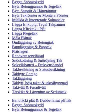
Bygga Snörasskydd
Byta Betongpannor & Tegeltak
Byta Stuprör & Hängrännor
Byta Takfönster & Montera Fönster
Infällda & Integrerade Solpaneler
Lägga Enkupigt Tegel Takpannor
Lägga Klicktak i Plåt
Lägga Plegeltak
Måla Plåttak
Omläggning av Betongtak
Pappläggning & Papptak
Plåtslageri
Renovera tegelfasad
Snöskottning & Snöröjning Tak
Solcellsbatteri – Frekvenshandel
Takbesiktning & Statusbesiktning
Takbyte Garage
Takläggning
Taklyft, höja taket & takpåbyggnad
Taktvätt & Fasadtvätt
Tätskikt & Läggning av Sedumtak
Bandtäckt plåt & Dubbelfalsat plåttak
Bygga Snörasskydd
Byta Betongpannor & Tegeltak