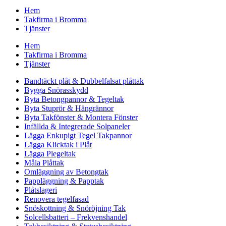
Hem
Takfirma i Bromma
Tjänster
Hem
Takfirma i Bromma
Tjänster
Bandtäckt plåt & Dubbelfalsat plåttak
Bygga Snörasskydd
Byta Betongpannor & Tegeltak
Byta Stuprör & Hängrännor
Byta Takfönster & Montera Fönster
Infällda & Integrerade Solpaneler
Lägga Enkupigt Tegel Takpannor
Lägga Klicktak i Plåt
Lägga Plegeltak
Måla Plåttak
Omläggning av Betongtak
Pappläggning & Papptak
Plåtslageri
Renovera tegelfasad
Snöskottning & Snöröjning Tak
Solcellsbatteri – Frekvenshandel