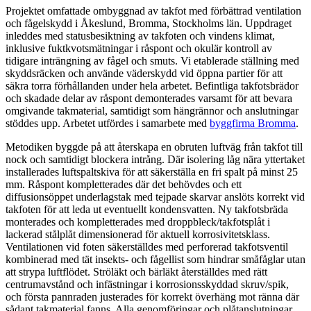
Projektet omfattade ombyggnad av takfot med förbättrad ventilation
och fågelskydd i Åkeslund, Bromma, Stockholms län. Uppdraget
inleddes med statusbesiktning av takfoten och vindens klimat,
inklusive fuktkvotsmätningar i råspont och okulär kontroll av
tidigare inträngning av fågel och smuts. Vi etablerade ställning med
skyddsräcken och använde väderskydd vid öppna partier för att
säkra torra förhållanden under hela arbetet. Befintliga takfotsbrädor
och skadade delar av råspont demonterades varsamt för att bevara
omgivande takmaterial, samtidigt som hängrännor och anslutningar
stöddes upp. Arbetet utfördes i samarbete med
byggfirma Bromma
.
Metodiken byggde på att återskapa en obruten luftväg från takfot till
nock och samtidigt blockera intrång. Där isolering låg nära yttertaket
installerades luftspaltskiva för att säkerställa en fri spalt på minst 25
mm. Råspont kompletterades där det behövdes och ett
diffusionsöppet underlagstak med tejpade skarvar anslöts korrekt vid
takfoten för att leda ut eventuellt kondensvatten. Ny takfotsbräda
monterades och kompletterades med droppbleck/takfotsplåt i
lackerad stålplåt dimensionerad för aktuell korrosivitetsklass.
Ventilationen vid foten säkerställdes med perforerad takfotsventil
kombinerad med tät insekts- och fågellist som hindrar småfåglar utan
att strypa luftflödet. Ströläkt och bärläkt återställdes med rätt
centrumavstånd och infästningar i korrosionsskyddad skruv/spik,
och första pannraden justerades för korrekt överhäng mot ränna där
sådant takmaterial fanns. Alla genomföringar och plåtanslutningar