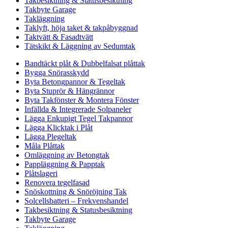
Takbesiktning & Statusbesiktning
Takbyte Garage
Takläggning
Taklyft, höja taket & takpåbyggnad
Taktvätt & Fasadtvätt
Tätskikt & Läggning av Sedumtak
Bandtäckt plåt & Dubbelfalsat plåttak
Bygga Snörasskydd
Byta Betongpannor & Tegeltak
Byta Stuprör & Hängrännor
Byta Takfönster & Montera Fönster
Infällda & Integrerade Solpaneler
Lägga Enkupigt Tegel Takpannor
Lägga Klicktak i Plåt
Lägga Plegeltak
Måla Plåttak
Omläggning av Betongtak
Pappläggning & Papptak
Plåtslageri
Renovera tegelfasad
Snöskottning & Snöröjning Tak
Solcellsbatteri – Frekvenshandel
Takbesiktning & Statusbesiktning
Takbyte Garage