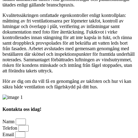
tätades enligt gällande branschpraxis.
Kvalitetssäkringen omfattade egenkontroller enligt kontrollplan:
måttning av fri ventilationsarea per löpmeter takfot, kontroll av
lutningar och överlapp i plåt, verifiering av infästningar samt
dokumentation med foto före återtäckning. Fuktkvot i virke
kontrollerades innan stängning för att inte kapsla in fukt, och ränna
samt droppbleck provspolades för att bekräfta att vatten leds bort
från fasaden. Arbetet avslutades med gemensam genomgång med
beställaren där skötsel och inspektionspunkter för framtida underhåll
noterades. Sammantaget förbättrades luftningen av vindsutrymmet,
risken för kondens minskade och intrång från fågel stoppades, utan
att förändra takets uttryck.
Hör av dig om du vill få en genomgång av takfoten och hur vi kan
säkra både ventilation och fågelskydd på ditt hus.
Kontakta oss idag!
Namn
Telefon
Email