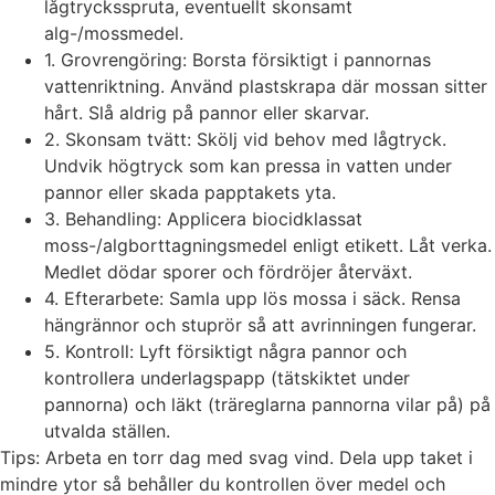
lågtrycksspruta, eventuellt skonsamt
alg-/mossmedel.
1. Grovrengöring: Borsta försiktigt i pannornas
vattenriktning. Använd plastskrapa där mossan sitter
hårt. Slå aldrig på pannor eller skarvar.
2. Skonsam tvätt: Skölj vid behov med lågtryck.
Undvik högtryck som kan pressa in vatten under
pannor eller skada papptakets yta.
3. Behandling: Applicera biocidklassat
moss-/algborttagningsmedel enligt etikett. Låt verka.
Medlet dödar sporer och fördröjer återväxt.
4. Efterarbete: Samla upp lös mossa i säck. Rensa
hängrännor och stuprör så att avrinningen fungerar.
5. Kontroll: Lyft försiktigt några pannor och
kontrollera underlagspapp (tätskiktet under
pannorna) och läkt (träreglarna pannorna vilar på) på
utvalda ställen.
Tips: Arbeta en torr dag med svag vind. Dela upp taket i
mindre ytor så behåller du kontrollen över medel och