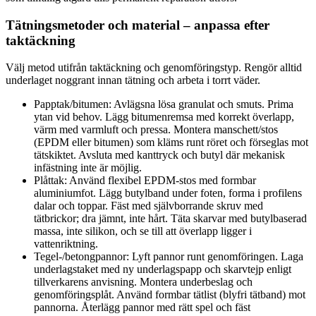
Tätningsmetoder och material – anpassa efter
taktäckning
Välj metod utifrån taktäckning och genomföringstyp. Rengör alltid
underlaget noggrant innan tätning och arbeta i torrt väder.
Papptak/bitumen: Avlägsna lösa granulat och smuts. Prima
ytan vid behov. Lägg bitumenremsa med korrekt överlapp,
värm med varmluft och pressa. Montera manschett/stos
(EPDM eller bitumen) som kläms runt röret och förseglas mot
tätskiktet. Avsluta med kanttryck och butyl där mekanisk
infästning inte är möjlig.
Plåttak: Använd flexibel EPDM-stos med formbar
aluminiumfot. Lägg butylband under foten, forma i profilens
dalar och toppar. Fäst med självborrande skruv med
tätbrickor; dra jämnt, inte hårt. Täta skarvar med butylbaserad
massa, inte silikon, och se till att överlapp ligger i
vattenriktning.
Tegel-/betongpannor: Lyft pannor runt genomföringen. Laga
underlagstaket med ny underlagspapp och skarvtejp enligt
tillverkarens anvisning. Montera underbeslag och
genomföringsplåt. Använd formbar tätlist (blyfri tätband) mot
pannorna. Återlägg pannor med rätt spel och fäst