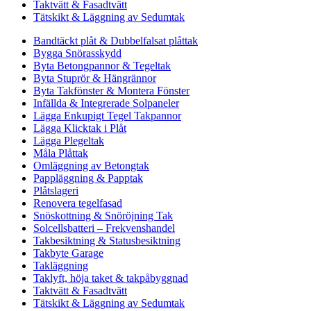
Taktvätt & Fasadtvätt
Tätskikt & Läggning av Sedumtak
Bandtäckt plåt & Dubbelfalsat plåttak
Bygga Snörasskydd
Byta Betongpannor & Tegeltak
Byta Stuprör & Hängrännor
Byta Takfönster & Montera Fönster
Infällda & Integrerade Solpaneler
Lägga Enkupigt Tegel Takpannor
Lägga Klicktak i Plåt
Lägga Plegeltak
Måla Plåttak
Omläggning av Betongtak
Pappläggning & Papptak
Plåtslageri
Renovera tegelfasad
Snöskottning & Snöröjning Tak
Solcellsbatteri – Frekvenshandel
Takbesiktning & Statusbesiktning
Takbyte Garage
Takläggning
Taklyft, höja taket & takpåbyggnad
Taktvätt & Fasadtvätt
Tätskikt & Läggning av Sedumtak