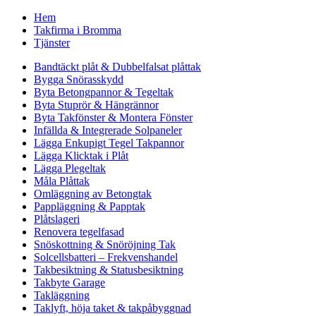
Hem
Takfirma i Bromma
Tjänster
Bandtäckt plåt & Dubbelfalsat plåttak
Bygga Snörasskydd
Byta Betongpannor & Tegeltak
Byta Stuprör & Hängrännor
Byta Takfönster & Montera Fönster
Infällda & Integrerade Solpaneler
Lägga Enkupigt Tegel Takpannor
Lägga Klicktak i Plåt
Lägga Plegeltak
Måla Plåttak
Omläggning av Betongtak
Pappläggning & Papptak
Plåtslageri
Renovera tegelfasad
Snöskottning & Snöröjning Tak
Solcellsbatteri – Frekvenshandel
Takbesiktning & Statusbesiktning
Takbyte Garage
Takläggning
Taklyft, höja taket & takpåbyggnad