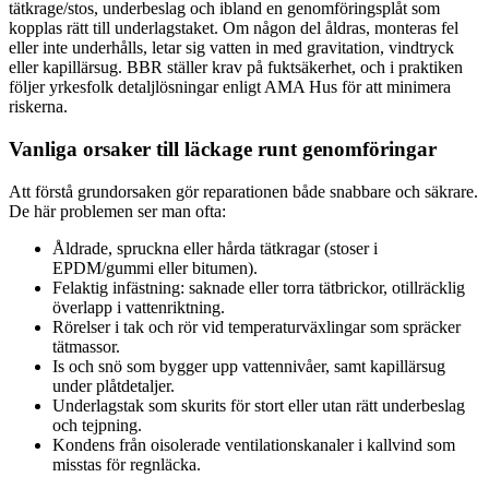
tätkrage/stos, underbeslag och ibland en genomföringsplåt som
kopplas rätt till underlagstaket. Om någon del åldras, monteras fel
eller inte underhålls, letar sig vatten in med gravitation, vindtryck
eller kapillärsug. BBR ställer krav på fuktsäkerhet, och i praktiken
följer yrkesfolk detaljlösningar enligt AMA Hus för att minimera
riskerna.
Vanliga orsaker till läckage runt genomföringar
Att förstå grundorsaken gör reparationen både snabbare och säkrare.
De här problemen ser man ofta:
Åldrade, spruckna eller hårda tätkragar (stoser i
EPDM/gummi eller bitumen).
Felaktig infästning: saknade eller torra tätbrickor, otillräcklig
överlapp i vattenriktning.
Rörelser i tak och rör vid temperaturväxlingar som spräcker
tätmassor.
Is och snö som bygger upp vattennivåer, samt kapillärsug
under plåtdetaljer.
Underlagstak som skurits för stort eller utan rätt underbeslag
och tejpning.
Kondens från oisolerade ventilationskanaler i kallvind som
misstas för regnläcka.