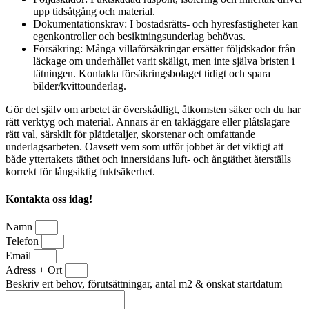
upp tidsåtgång och material.
Dokumentationskrav: I bostadsrätts- och hyresfastigheter kan
egenkontroller och besiktningsunderlag behövas.
Försäkring: Många villaförsäkringar ersätter följdskador från
läckage om underhållet varit skäligt, men inte själva bristen i
tätningen. Kontakta försäkringsbolaget tidigt och spara
bilder/kvittounderlag.
Gör det själv om arbetet är överskådligt, åtkomsten säker och du har
rätt verktyg och material. Annars är en takläggare eller plåtslagare
rätt val, särskilt för plåtdetaljer, skorstenar och omfattande
underlagsarbeten. Oavsett vem som utför jobbet är det viktigt att
både yttertakets täthet och innersidans luft- och ångtäthet återställs
korrekt för långsiktig fuktsäkerhet.
Kontakta oss idag!
Namn
Telefon
Email
Adress + Ort
Beskriv ert behov, förutsättningar, antal m2 & önskat startdatum