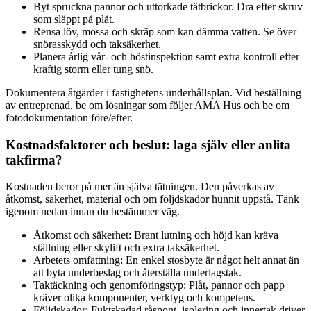
Byt spruckna pannor och uttorkade tätbrickor. Dra efter skruv
som släppt på plåt.
Rensa löv, mossa och skräp som kan dämma vatten. Se över
snörasskydd och taksäkerhet.
Planera årlig vår- och höstinspektion samt extra kontroll efter
kraftig storm eller tung snö.
Dokumentera åtgärder i fastighetens underhållsplan. Vid beställning
av entreprenad, be om lösningar som följer AMA Hus och be om
fotodokumentation före/efter.
Kostnadsfaktorer och beslut: laga själv eller anlita
takfirma?
Kostnaden beror på mer än själva tätningen. Den påverkas av
åtkomst, säkerhet, material och om följdskador hunnit uppstå. Tänk
igenom nedan innan du bestämmer väg.
Åtkomst och säkerhet: Brant lutning och höjd kan kräva
ställning eller skylift och extra taksäkerhet.
Arbetets omfattning: En enkel stosbyte är något helt annat än
att byta underbeslag och återställa underlagstak.
Taktäckning och genomföringstyp: Plåt, pannor och papp
kräver olika komponenter, verktyg och kompetens.
Följdskador: Fuktskadad råspont, isolering och innertak driver