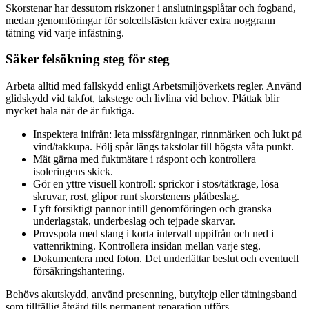
Skorstenar har dessutom riskzoner i anslutningsplåtar och fogband,
medan genomföringar för solcellsfästen kräver extra noggrann
tätning vid varje infästning.
Säker felsökning steg för steg
Arbeta alltid med fallskydd enligt Arbetsmiljöverkets regler. Använd
glidskydd vid takfot, takstege och livlina vid behov. Plåttak blir
mycket hala när de är fuktiga.
Inspektera inifrån: leta missfärgningar, rinnmärken och lukt på
vind/takkupa. Följ spår längs takstolar till högsta våta punkt.
Mät gärna med fuktmätare i råspont och kontrollera
isoleringens skick.
Gör en yttre visuell kontroll: sprickor i stos/tätkrage, lösa
skruvar, rost, glipor runt skorstenens plåtbeslag.
Lyft försiktigt pannor intill genomföringen och granska
underlagstak, underbeslag och tejpade skarvar.
Provspola med slang i korta intervall uppifrån och ned i
vattenriktning. Kontrollera insidan mellan varje steg.
Dokumentera med foton. Det underlättar beslut och eventuell
försäkringshantering.
Behövs akutskydd, använd presenning, butyltejp eller tätningsband
som tillfällig åtgärd tills permanent reparation utförs.