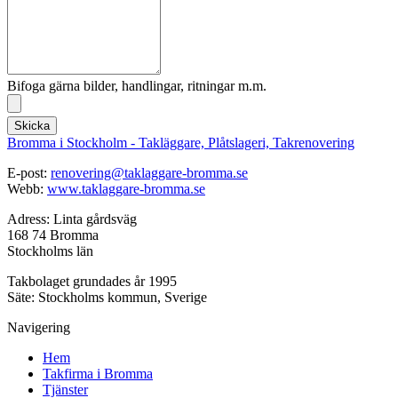
Bifoga gärna bilder, handlingar, ritningar m.m.
Skicka
Bromma i Stockholm - Takläggare, Plåtslageri, Takrenovering
E-post:
renovering@taklaggare-bromma.se
Webb:
www.taklaggare-bromma.se
Adress: Linta gårdsväg
168 74 Bromma
Stockholms län
Takbolaget grundades år 1995
Säte: Stockholms kommun, Sverige
Navigering
Hem
Takfirma i Bromma
Tjänster