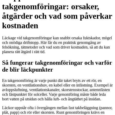
takgenomföringar: orsaker,
åtgärder och vad som påverkar
kostnaden
Läckage vid takgenomföringar kan snabbt orsaka fuktskador, mögel
och onödiga driftstopp. Här får du en praktisk genomgång av
felsökning, tätmetoder och vad som driver kostnaden, så att du kan
planera rätt åtgärd i rätt tid.
Så fungerar takgenomföringar och varför
de blir läckpunkter
En takgenomföring är varje punkt där taket bryts av ett rör, en
skorsten, en ventilationshuv, en kabel eller en infästning. Exempel är
avloppsluftning, ventilationskanaler, skorstensstockar, antennfästen
och fästpunkter för solceller. Varje genomföring måste både leda
bort vatten på utsidan och hålla luft- och ångtäthet på insidan.
Läckor uppstår ofta i övergången mellan fast takbeläggning (pannor,
plåt, papp) och rör eller skorsten. Runt genomföringen krävs en