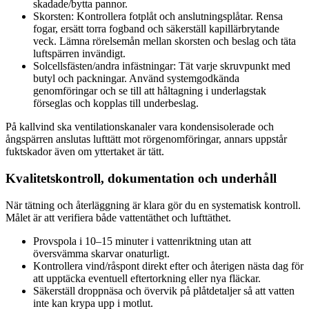
skadade/bytta pannor.
Skorsten: Kontrollera fotplåt och anslutningsplåtar. Rensa
fogar, ersätt torra fogband och säkerställ kapillärbrytande
veck. Lämna rörelsemån mellan skorsten och beslag och täta
luftspärren invändigt.
Solcellsfästen/andra infästningar: Tät varje skruvpunkt med
butyl och packningar. Använd systemgodkända
genomföringar och se till att håltagning i underlagstak
förseglas och kopplas till underbeslag.
På kallvind ska ventilationskanaler vara kondensisolerade och
ångspärren anslutas lufttätt mot rörgenomföringar, annars uppstår
fuktskador även om yttertaket är tätt.
Kvalitetskontroll, dokumentation och underhåll
När tätning och återläggning är klara gör du en systematisk kontroll.
Målet är att verifiera både vattentäthet och lufttäthet.
Provspola i 10–15 minuter i vattenriktning utan att
översvämma skarvar onaturligt.
Kontrollera vind/råspont direkt efter och återigen nästa dag för
att upptäcka eventuell eftertorkning eller nya fläckar.
Säkerställ droppnäsa och övervik på plåtdetaljer så att vatten
inte kan krypa upp i motlut.