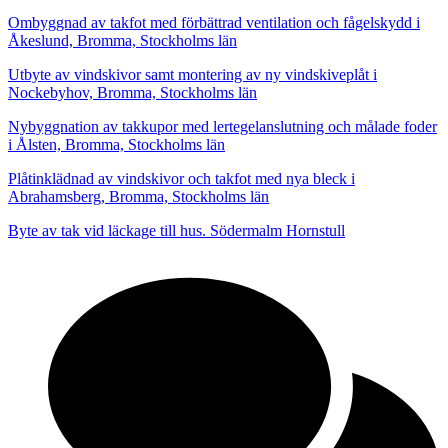
Ombyggnad av takfot med förbättrad ventilation och fågelskydd i
Åkeslund, Bromma, Stockholms län
Utbyte av vindskivor samt montering av ny vindskiveplåt i
Nockebyhov, Bromma, Stockholms län
Nybyggnation av takkupor med lertegelanslutning och målade foder
i Ålsten, Bromma, Stockholms län
Plåtinklädnad av vindskivor och takfot med nya bleck i
Abrahamsberg, Bromma, Stockholms län
Byte av tak vid läckage till hus. Södermalm Hornstull